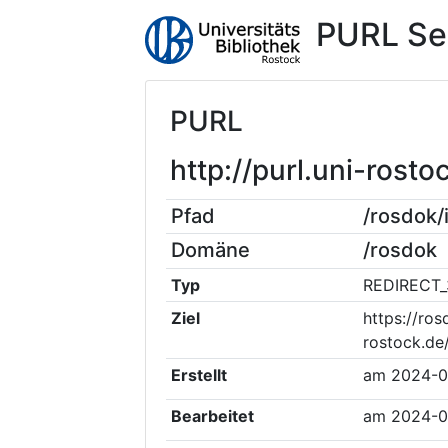
PURL Se
PURL
http://purl.uni-ros
Pfad
/rosdok
Domäne
/rosdok
Typ
REDIRECT_
Ziel
https://ros
rostock.de
Erstellt
am
2024-0
Bearbeitet
am
2024-0