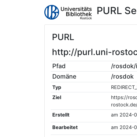
PURL Se
PURL
http://purl.uni-ros
Pfad
/rosdok
Domäne
/rosdok
Typ
REDIRECT_
Ziel
https://ros
rostock.d
Erstellt
am
2024-0
Bearbeitet
am
2024-0