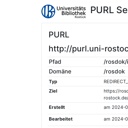
PURL Se
PURL
http://purl.uni-ros
Pfad
/rosdok
Domäne
/rosdok
Typ
REDIRECT_
Ziel
https://ros
rostock.de
Erstellt
am
2024-0
Bearbeitet
am
2024-0