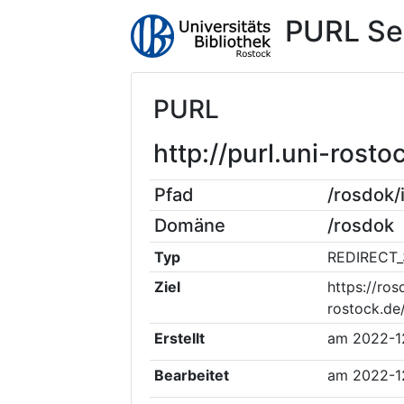
PURL Se
PURL
http://purl.uni-ros
Pfad
/rosdok
Domäne
/rosdok
Typ
REDIRECT_
Ziel
https://ros
rostock.de
Erstellt
am
2022-1
Bearbeitet
am
2022-1