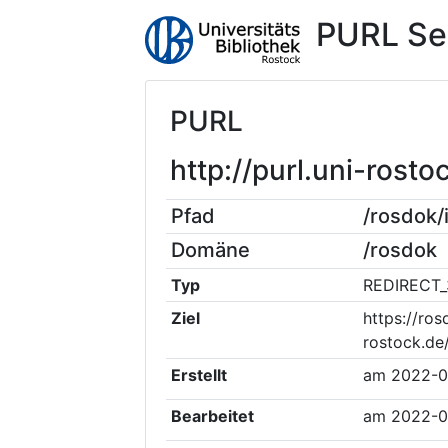
PURL Se
PURL
http://purl.uni-ros
Pfad
/rosdok
Domäne
/rosdok
Typ
REDIRECT_
Ziel
https://ros
rostock.d
Erstellt
am
2022-0
Bearbeitet
am
2022-0