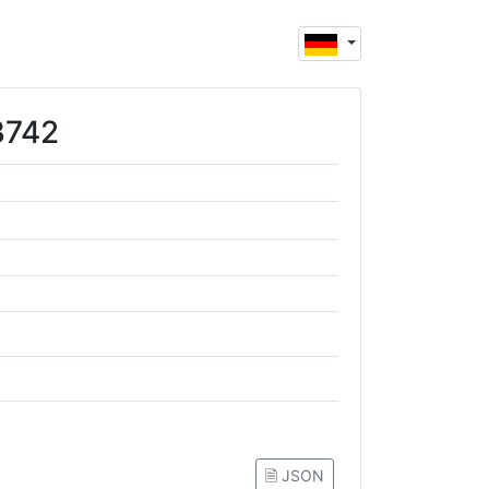
3742
🗎 JSON