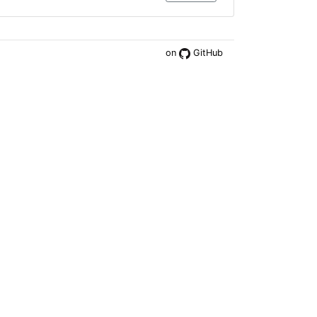
on
GitHub