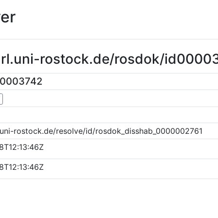
er
url.uni-rostock.de/rosdok/id0000
00003742
▼
.uni-rostock.de/resolve/id/rosdok_disshab_0000002761
8T12:13:46Z
8T12:13:46Z