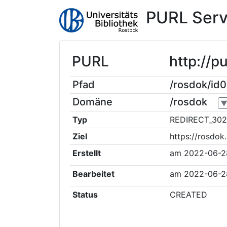
PURL Serv
PURL
http://p
Pfad
/rosdok/id
Domäne
/rosdok
Typ
REDIRECT_302
Ziel
https://rosdok
Erstellt
am
2022-06-2
Bearbeitet
am
2022-06-2
Status
CREATED