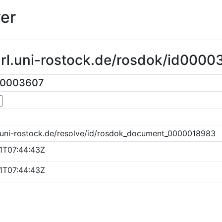
er
url.uni-rostock.de/rosdok/id0000
00003607
▼
k.uni-rostock.de/resolve/id/rosdok_document_0000018983
1T07:44:43Z
1T07:44:43Z