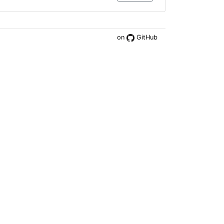
on
GitHub