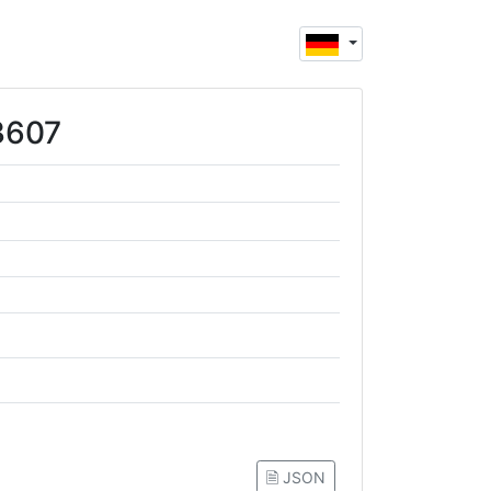
3607
🗎 JSON