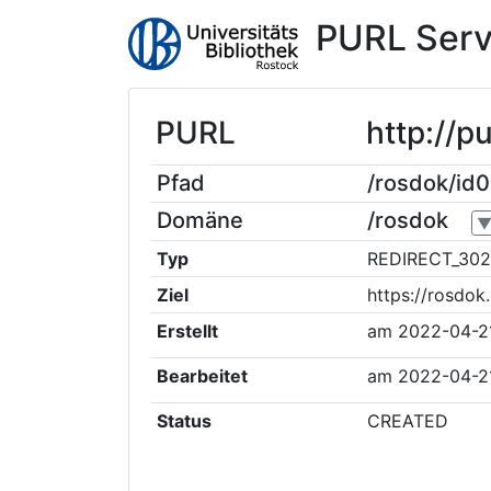
PURL Serv
PURL
http://p
Pfad
/rosdok/id
Domäne
/rosdok
Typ
REDIRECT_302
Ziel
https://rosdo
Erstellt
am
2022-04-2
Bearbeitet
am
2022-04-2
Status
CREATED