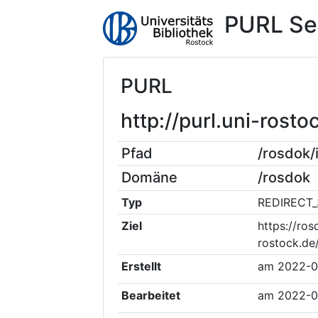
PURL Se
PURL
http://purl.uni-ros
Pfad
/rosdok
Domäne
/rosdok
Typ
REDIRECT_
Ziel
https://ros
rostock.de
Erstellt
am
2022-0
Bearbeitet
am
2022-0