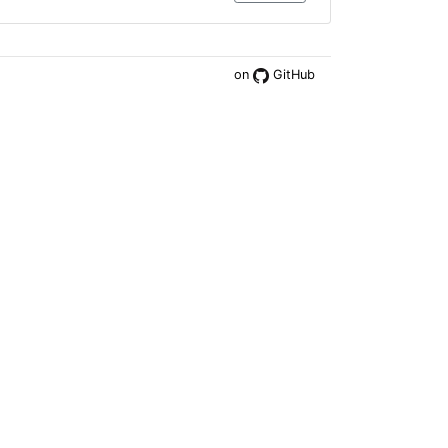
on
GitHub