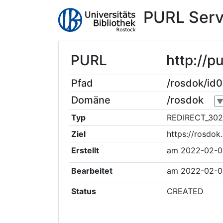
PURL Serv
PURL
http://p
Pfad
/rosdok/id
Domäne
/rosdok
Typ
REDIRECT_302
Ziel
https://rosdok
Erstellt
am
2022-02-0
Bearbeitet
am
2022-02-0
Status
CREATED