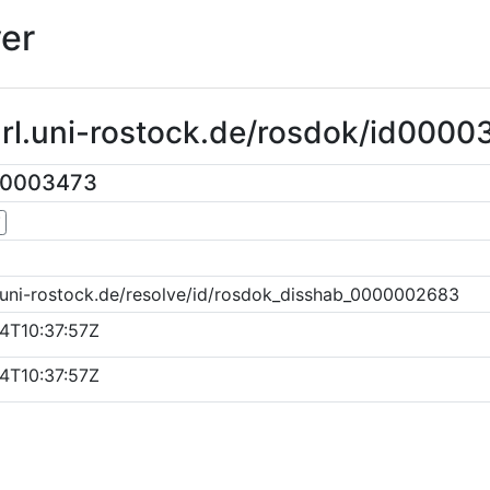
er
url.uni-rostock.de/rosdok/id000
00003473
▼
.uni-rostock.de/resolve/id/rosdok_disshab_0000002683
4T10:37:57Z
4T10:37:57Z