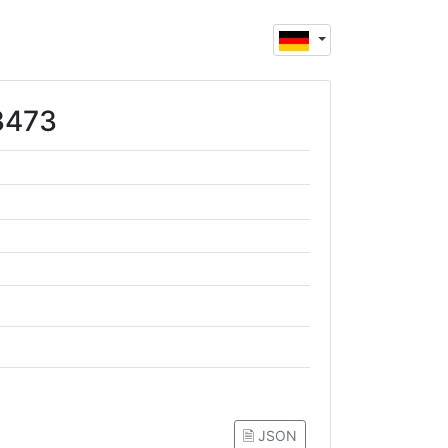
03473
🗎 JSON