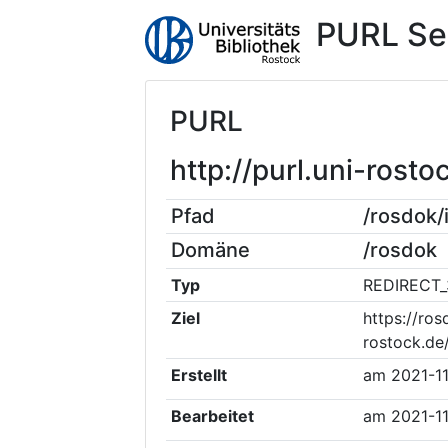
PURL Se
PURL
http://purl.uni-ros
Pfad
/rosdok
Domäne
/rosdok
Typ
REDIRECT_
Ziel
https://ros
rostock.de
Erstellt
am
2021-1
Bearbeitet
am
2021-1