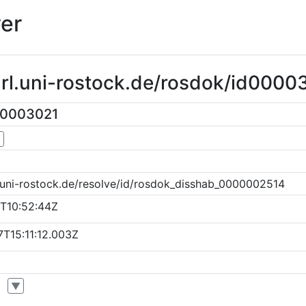
er
url.uni-rostock.de/rosdok/id0000
00003021
▼
.uni-rostock.de/resolve/id/rosdok_disshab_0000002514
T10:52:44Z
T15:11:12.003Z
▼