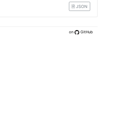
🗎 JSON
on
GitHub