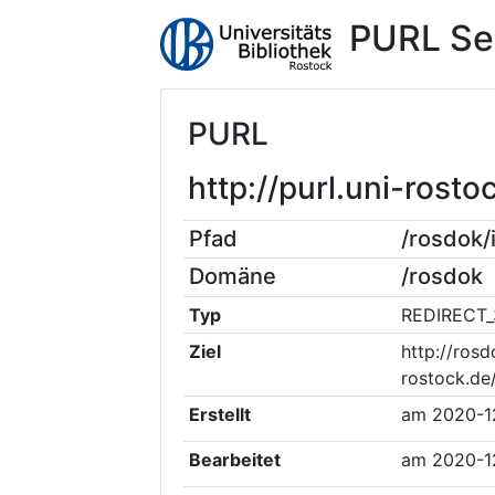
PURL Se
PURL
http://purl.uni-ros
Pfad
/rosdok
Domäne
/rosdok
Typ
REDIRECT_
Ziel
http://rosd
rostock.de
Erstellt
am
2020-1
Bearbeitet
am
2020-1