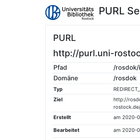
PURL Se
PURL
http://purl.uni-ros
Pfad
/rosdok
Domäne
/rosdok
Typ
REDIRECT_
Ziel
http://rosd
rostock.de
Erstellt
am
2020-0
Bearbeitet
am
2020-0