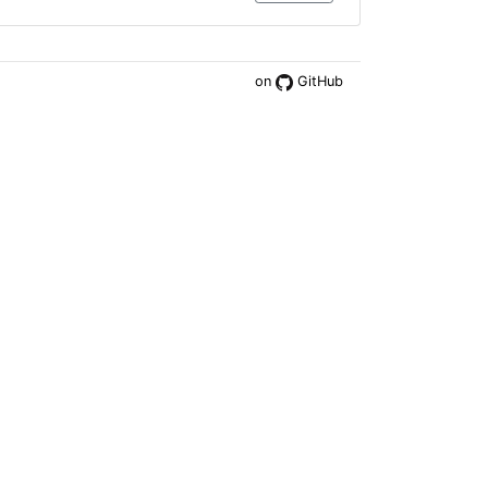
on
GitHub