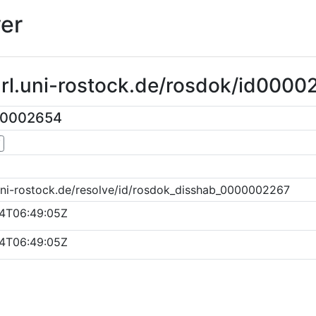
er
url.uni-rostock.de/rosdok/id000
00002654
▼
uni-rostock.de/resolve/id/rosdok_disshab_0000002267
4T06:49:05Z
4T06:49:05Z