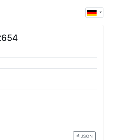
02654
🗎 JSON