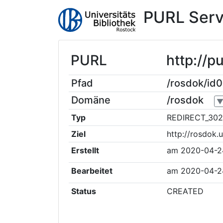
PURL Serv
PURL
http://p
Pfad
/rosdok/id
Domäne
/rosdok
Typ
REDIRECT_302
Ziel
http://rosdok.
Erstellt
am
2020-04-2
Bearbeitet
am
2020-04-2
Status
CREATED