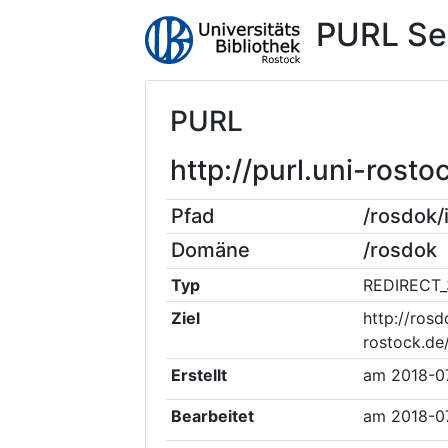
PURL Se
PURL
http://purl.uni-ros
Pfad
/rosdok
Domäne
/rosdok
Typ
REDIRECT_
Ziel
http://rosd
rostock.de
Erstellt
am
2018-0
Bearbeitet
am
2018-0