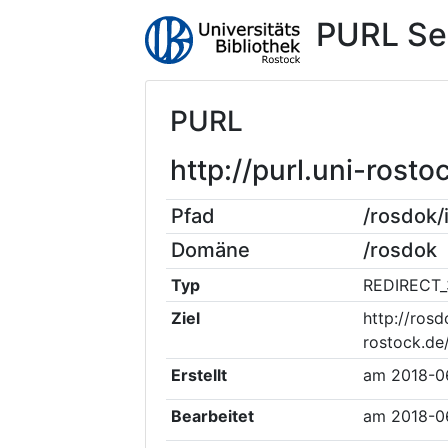
PURL Se
PURL
http://purl.uni-ros
Pfad
/rosdok
Domäne
/rosdok
Typ
REDIRECT_
Ziel
http://rosd
rostock.d
Erstellt
am
2018-0
Bearbeitet
am
2018-0