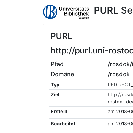
PURL Se
PURL
http://purl.uni-ros
Pfad
/rosdok
Domäne
/rosdok
Typ
REDIRECT_
Ziel
http://rosd
rostock.de
Erstellt
am
2018-0
Bearbeitet
am
2018-0