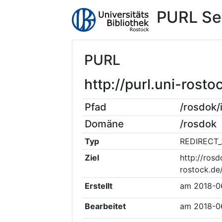
PURL Se
PURL
http://purl.uni-rost
Pfad
/rosdok
Domäne
/rosdok
Typ
REDIRECT_
Ziel
http://rosd
rostock.de
Erstellt
am
2018-0
Bearbeitet
am
2018-0