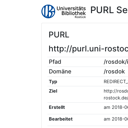
PURL Se
PURL
http://purl.uni-ros
Pfad
/rosdok
Domäne
/rosdok
Typ
REDIRECT_
Ziel
http://rosd
rostock.de
Erstellt
am
2018-0
Bearbeitet
am
2018-0