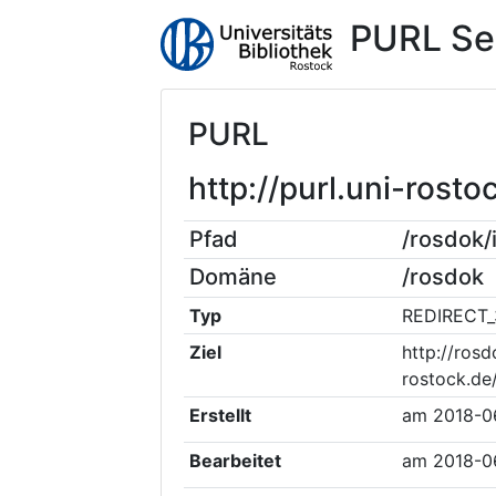
PURL Se
PURL
http://purl.uni-ros
Pfad
/rosdok
Domäne
/rosdok
Typ
REDIRECT_
Ziel
http://rosd
rostock.de
Erstellt
am
2018-0
Bearbeitet
am
2018-0