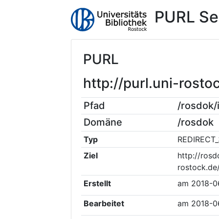
PURL Se
PURL
http://purl.uni-ros
Pfad
/rosdok
Domäne
/rosdok
Typ
REDIRECT_
Ziel
http://rosd
rostock.de
Erstellt
am
2018-0
Bearbeitet
am
2018-0