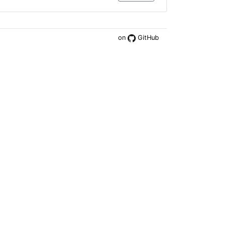
on
GitHub