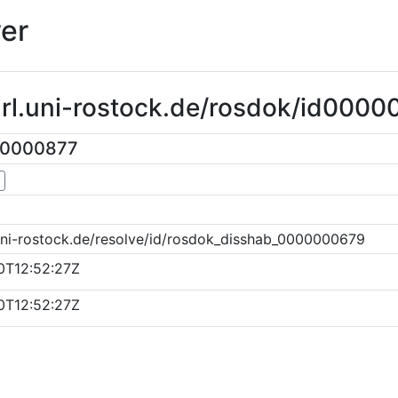
er
url.uni-rostock.de/rosdok/id0000
00000877
▼
uni-rostock.de/resolve/id/rosdok_disshab_0000000679
0T12:52:27Z
0T12:52:27Z