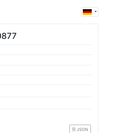
0877
🗎 JSON