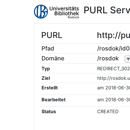
PURL Serv
PURL
http://p
Pfad
/rosdok/id
Domäne
/rosdok
Typ
REDIRECT_302
Ziel
http://rosdok.
Erstellt
am
2018-06-3
Bearbeitet
am
2018-06-3
Status
CREATED