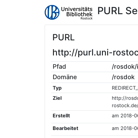
PURL Se
PURL
http://purl.uni-ros
Pfad
/rosdok
Domäne
/rosdok
Typ
REDIRECT_
Ziel
http://rosd
rostock.de
Erstellt
am
2018-0
Bearbeitet
am
2018-0