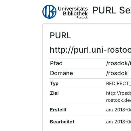
PURL Se
PURL
http://purl.uni-ros
Pfad
/rosdok
Domäne
/rosdok
Typ
REDIRECT_
Ziel
http://rosd
rostock.de
Erstellt
am
2018-0
Bearbeitet
am
2018-0