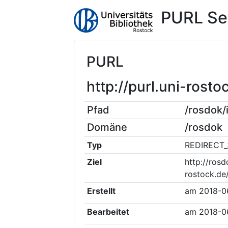
PURL Se
PURL
http://purl.uni-ros
Pfad
/rosdok
Domäne
/rosdok
Typ
REDIRECT_
Ziel
http://rosd
rostock.de
Erstellt
am
2018-0
Bearbeitet
am
2018-0