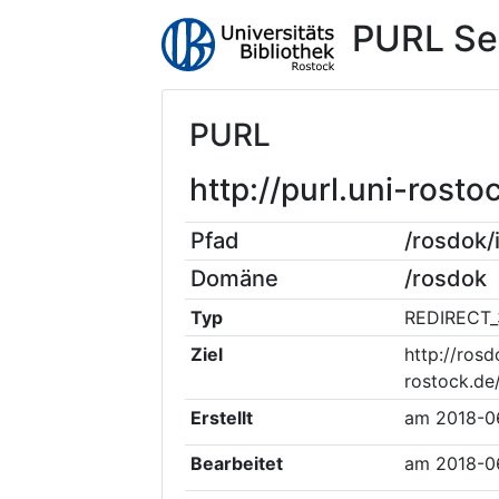
PURL Se
PURL
http://purl.uni-ros
Pfad
/rosdok
Domäne
/rosdok
Typ
REDIRECT_
Ziel
http://rosd
rostock.de
Erstellt
am
2018-0
Bearbeitet
am
2018-0