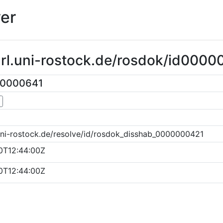
er
url.uni-rostock.de/rosdok/id0000
00000641
▼
uni-rostock.de/resolve/id/rosdok_disshab_0000000421
0T12:44:00Z
0T12:44:00Z