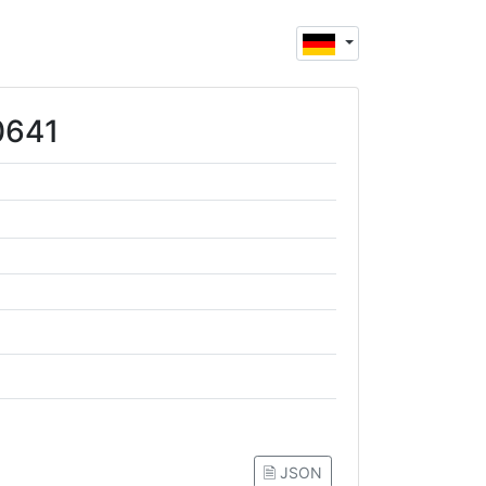
0641
🗎 JSON