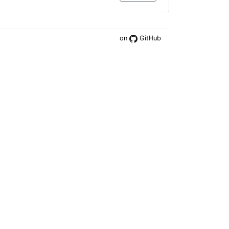
on
GitHub