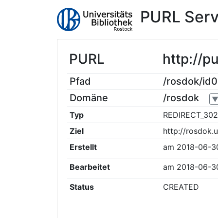
PURL Serv
PURL
http://p
Pfad
/rosdok/id
Domäne
/rosdok
Typ
REDIRECT_302
Ziel
http://rosdok.
Erstellt
am
2018-06-3
Bearbeitet
am
2018-06-3
Status
CREATED