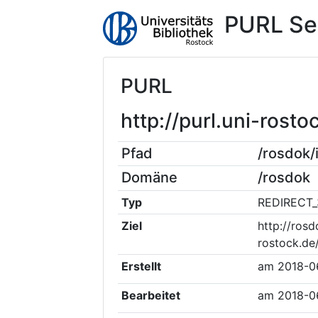
PURL Se
PURL
http://purl.uni-ros
Pfad
/rosdok
Domäne
/rosdok
Typ
REDIRECT_
Ziel
http://rosd
rostock.de
Erstellt
am
2018-0
Bearbeitet
am
2018-0