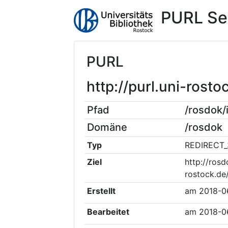
PURL Se
PURL
http://purl.uni-ros
Pfad
/rosdok
Domäne
/rosdok
Typ
REDIRECT_
Ziel
http://rosd
rostock.de
Erstellt
am
2018-0
Bearbeitet
am
2018-0