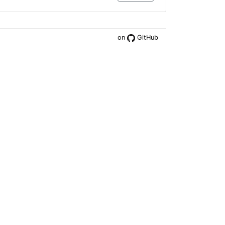
on
GitHub