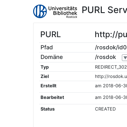
PURL Serv
PURL
http://p
Pfad
/rosdok/id
Domäne
/rosdok
Typ
REDIRECT_302
Ziel
http://rosdok.
Erstellt
am
2018-06-3
Bearbeitet
am
2018-06-3
Status
CREATED