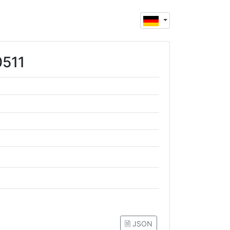
0511
🗎 JSON