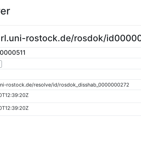
er
url.uni-rostock.de/rosdok/id0000
00000511
▼
uni-rostock.de/resolve/id/rosdok_disshab_0000000272
0T12:39:20Z
0T12:39:20Z