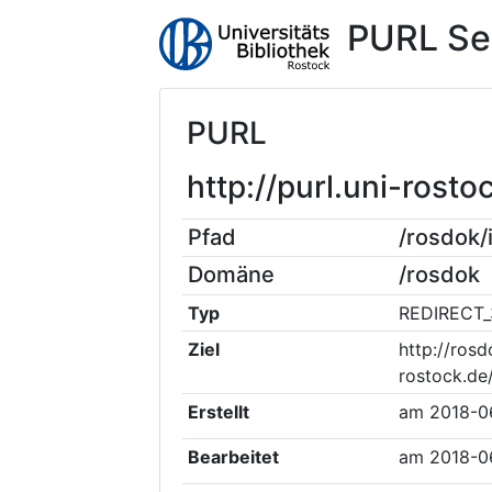
PURL Se
PURL
http://purl.uni-ros
Pfad
/rosdok
Domäne
/rosdok
Typ
REDIRECT_
Ziel
http://rosd
rostock.de
Erstellt
am
2018-0
Bearbeitet
am
2018-0