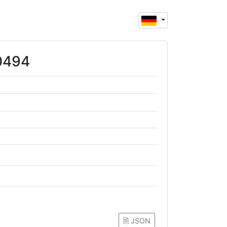
00494
🗎 JSON