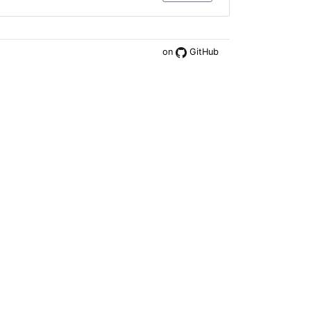
on
GitHub