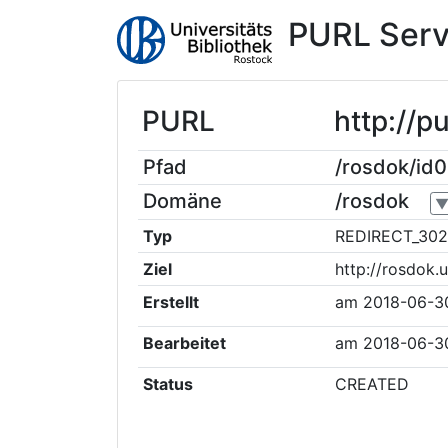
PURL Serv
PURL
http://p
Pfad
/rosdok/id
Domäne
/rosdok
Typ
REDIRECT_302
Ziel
http://rosdok.
Erstellt
am
2018-06-3
Bearbeitet
am
2018-06-3
Status
CREATED