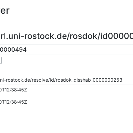
er
url.uni-rostock.de/rosdok/id000
00000494
▼
uni-rostock.de/resolve/id/rosdok_disshab_0000000253
0T12:38:45Z
0T12:38:45Z