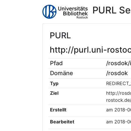
PURL Se
PURL
http://purl.uni-ros
Pfad
/rosdok
Domäne
/rosdok
Typ
REDIRECT_
Ziel
http://rosd
rostock.de
Erstellt
am
2018-0
Bearbeitet
am
2018-0