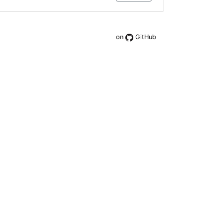
on
GitHub