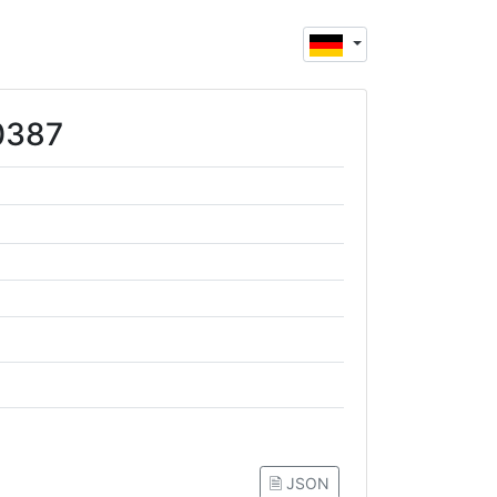
00387
🗎 JSON