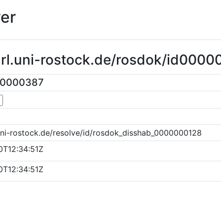
er
url.uni-rostock.de/rosdok/id000
00000387
▼
uni-rostock.de/resolve/id/rosdok_disshab_0000000128
0T12:34:51Z
0T12:34:51Z