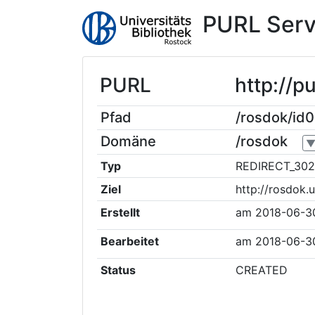
PURL Serv
PURL
http://p
Pfad
/rosdok/id
Domäne
/rosdok
Typ
REDIRECT_302
Ziel
http://rosdok.
Erstellt
am
2018-06-3
Bearbeitet
am
2018-06-3
Status
CREATED