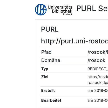
PURL Se
PURL
http://purl.uni-ros
Pfad
/rosdok
Domäne
/rosdok
Typ
REDIRECT_
Ziel
http://rosd
rostock.de
Erstellt
am
2018-0
Bearbeitet
am
2018-0