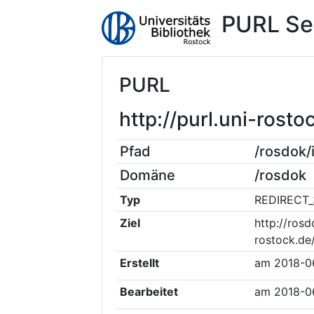
PURL Se
PURL
http://purl.uni-ros
Pfad
/rosdok
Domäne
/rosdok
Typ
REDIRECT_
Ziel
http://rosd
rostock.de
Erstellt
am
2018-0
Bearbeitet
am
2018-0